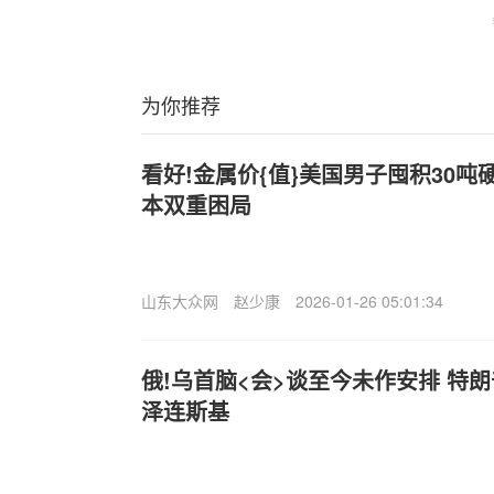
为你推荐
看好!金属价{值}美国男子囤积30
本双重困局
山东大众网
赵少康
2026-01-26 05:01:34
俄!乌首脑<会>谈至今未作安排 特
泽连斯基