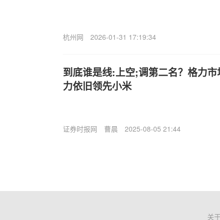
杭州网
2026-01-31 17:19:34
到底谁是线:上空;调第二名？格力
力依旧领先小米
证券时报网
曹晨
2025-08-05 21:44
关