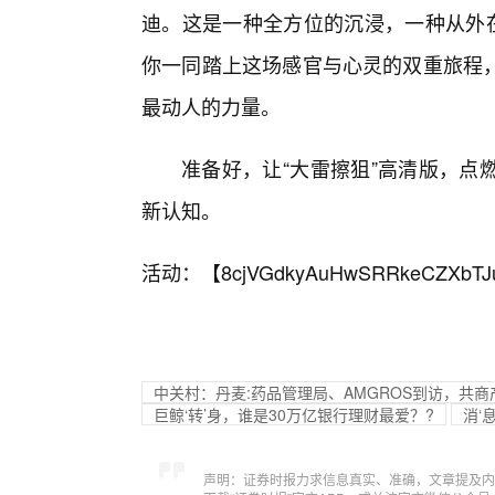
迪。这是一种全方位的沉浸，一种从外在
你一同踏上这场感官与心灵的双重旅程
最动人的力量。
准备好，让“大雷擦狙”高清版，点
新认知。
活动：【
8cjVGdkyAuHwSRRkeCZXbTJ
中关村：丹麦:药品管理局、AMGROS到访，共
巨鲸‘转’身，谁是30万亿银行理财最爱？?
消‘
声明：证券时报力求信息真实、准确，文章提及内